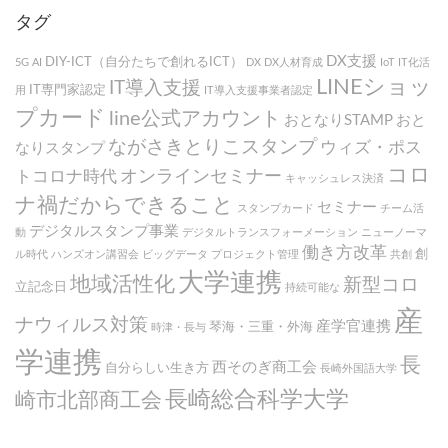
タグ
DX支援
DIY-ICT（自分たちで創れるICT）
5G
AI
DX
DX人材育成
IoT
IT化活
LINEショッ
IT導入支援
IT専門家認定
用
IT導入支援事業者認定
プカード
line公式アカウント
おとなりSTAMP
おと
ながさきとりこスタンプ
ウィズ・ポス
なりスタンプ
コロ
オンラインセミナー
トコロナ時代
キャッシュレス決済
ナ禍だからできること
セミナー
スタンプカード
チーム活
デジタルスタンプ事業
動
デジタルトランスフォーメーション
ニューノーマ
働き方改革
創
ル時代
ハンズオン講習会
ビッグデータ
プロジェクト管理
共創
大学連携
地域活性化
新型コロ
立記念日
持続可能な
産
ナウィルス対策
産学官連携
琴海・三重・外海
時津・長与
学連携
長
西そのぎ商工会
自分らしい生き方
長崎外国語大学
長崎総合科学大学
崎市北部商工会