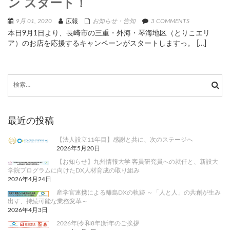
ン スタート！
9月 01, 2020
広報
お知らせ・告知
3 COMMENTS
本日9月1日より、長崎市の三重・外海・琴海地区（とりこエリ
ア）のお店を応援するキャンペーンがスタートしますっ。 […]
検
索:
最近の投稿
【法人設立11年目】感謝と共に、次のステージへ
2026年5月20日
【お知らせ】九州情報大学 客員研究員への就任と、新設大
学院プログラムに向けたDX人材育成の取り組み
2026年4月24日
産学官連携による離島DXの軌跡 ～「人と人」の共創が生み
出す、持続可能な業務変革～
2026年4月3日
2026年(令和8年)新年のご挨拶