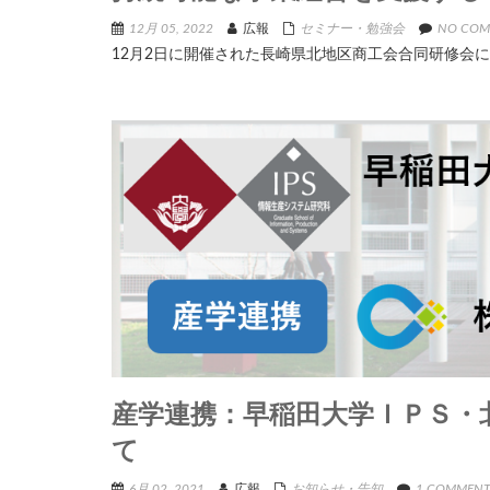
12月 05, 2022
広報
セミナー・勉強会
NO COM
12月2日に開催された長崎県北地区商工会合同研修会に
産学連携：早稲田大学ＩＰＳ・
て
6月 02, 2021
広報
お知らせ・告知
1 COMMEN