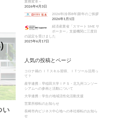
業務変革～
2026年4月3日
2026年(令和8年)新年のご挨拶
2026年1月1日
経済産業省「スマート SME サ
ポーター」支援機関に三度目
の認定を受けました
2025年6月17日
人気の投稿とページ
コロナ禍の ＩＴスキル習得、ＩＴツール活用っ
て？
産学連携：早稲田大学ＩＰＳ・北九州コンソー
シアムへの参画と活動について
大学連携：学生の地域活性化活動支援
営業所移転のお知らせ
つい
長崎市内ビジネス中心地への本社移転のお知ら
せ