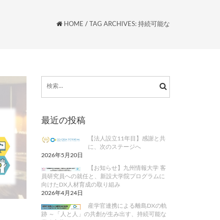
HOME
/
TAG ARCHIVES: 持続可能な
検
索:
最近の投稿
【法人設立11年目】感謝と共
に、次のステージへ
2026年5月20日
【お知らせ】九州情報大学 客
員研究員への就任と、新設大学院プログラムに
向けたDX人材育成の取り組み
2026年4月24日
産学官連携による離島DXの軌
跡 ～「人と人」の共創が生み出す、持続可能な