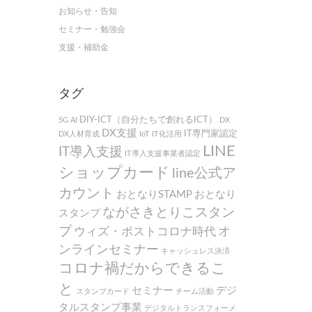
お知らせ・告知
セミナー・勉強会
支援・補助金
タグ
DIY-ICT（自分たちで創れるICT）
5G
AI
DX
DX支援
IT専門家認定
DX人材育成
IoT
IT化活用
LINE
IT導入支援
IT導入支援事業者認定
ショップカード
line公式ア
カウント
おとなりSTAMP
おとなり
ながさきとりこスタン
スタンプ
プ
オ
ウィズ・ポストコロナ時代
ンラインセミナー
キャッシュレス決済
コロナ禍だからできるこ
と
セミナー
デジ
スタンプカード
チーム活動
タルスタンプ事業
デジタルトランスフォーメ