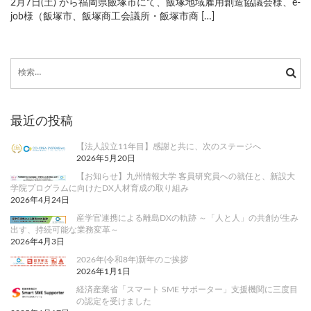
2月7日(土) から福岡県飯塚市にて、飯塚地域雇用創造協議会様、e-
job様（飯塚市、飯塚商工会議所・飯塚市商 […]
検
索:
最近の投稿
【法人設立11年目】感謝と共に、次のステージへ
2026年5月20日
【お知らせ】九州情報大学 客員研究員への就任と、新設大
学院プログラムに向けたDX人材育成の取り組み
2026年4月24日
産学官連携による離島DXの軌跡 ～「人と人」の共創が生み
出す、持続可能な業務変革～
2026年4月3日
2026年(令和8年)新年のご挨拶
2026年1月1日
経済産業省「スマート SME サポーター」支援機関に三度目
の認定を受けました