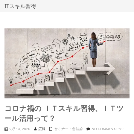
ITスキル習得
コロナ禍の ＩＴスキル習得、ＩＴツ
ール活用って？
9月 14, 2020
広報
セミナー・勉強会
NO COMMENTS YET