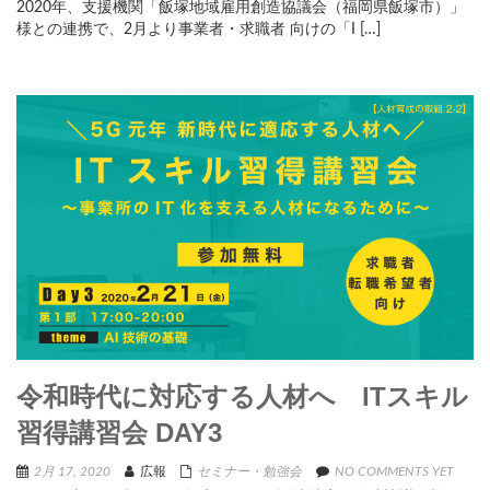
2020年、支援機関「飯塚地域雇用創造協議会（福岡県飯塚市）」
様との連携で、2月より事業者・求職者 向けの「I […]
令和時代に対応する人材へ ITスキル
習得講習会 DAY3
2月 17, 2020
広報
セミナー・勉強会
NO COMMENTS YET