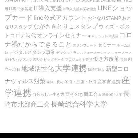
DX支援
DIY-ICT（自分たちで創れるICT）
5G
AI
DX
DX人材育成
IoT
IT化活
LINEショッ
IT導入支援
IT専門家認定
用
IT導入支援事業者認定
プカード
line公式アカウント
おとなりSTAMP
おと
ながさきとりこスタンプ
ウィズ・ポス
なりスタンプ
コロ
オンラインセミナー
トコロナ時代
キャッシュレス決済
ナ禍だからできること
セミナー
スタンプカード
チーム活
デジタルスタンプ事業
動
デジタルトランスフォーメーション
ニューノーマ
働き方改革
創
ル時代
ハンズオン講習会
ビッグデータ
プロジェクト管理
共創
大学連携
地域活性化
新型コロ
立記念日
持続可能な
産
ナウィルス対策
産学官連携
琴海・三重・外海
時津・長与
学連携
長
西そのぎ商工会
自分らしい生き方
長崎外国語大学
長崎総合科学大学
崎市北部商工会