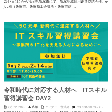
2月7日(土) から福岡県飯塚市にて、飯塚地域雇用創造協議会様、e-
job様（飯塚市、飯塚商工会議所・飯塚市商 […]
令和時代に対応する人材へ ITスキル
習得講習会 DAY2
2月 12, 2020
広報
セミナー・勉強会
NO COMMENTS YET